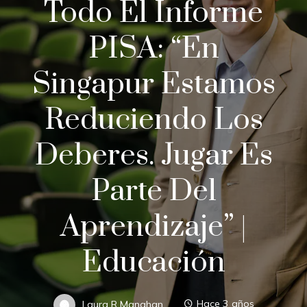
Todo El Informe
PISA: “En
Singapur Estamos
Reduciendo Los
Deberes. Jugar Es
Parte Del
Aprendizaje” |
Educación
Laura R Manahan
Hace 3 años