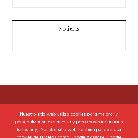
Noticias
Contacto
Nuestro sitio web utiliza cookies para mejorar y
Quiénes somos
personalizar su experiencia y para mostrar anuncios
(si los hay). Nuestro sitio web también puede incluir
Aviso Legal
cookies de terceros como Google Adsense, Google