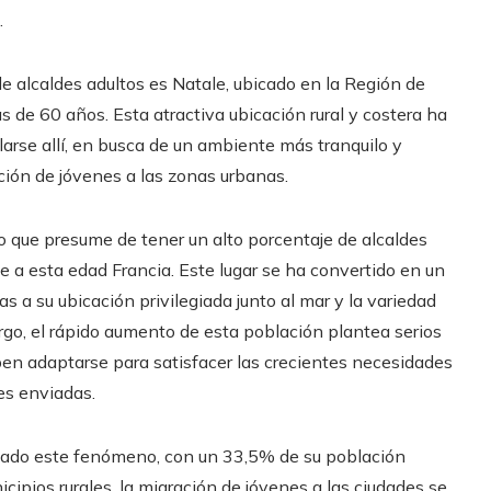
.
e alcaldes adultos es Natale, ubicado en la Región de
 de 60 años. Esta atractiva ubicación rural y costera ha
arse allí, en busca de un ambiente más tranquilo y
ación de jóvenes a las zonas urbanas.
io que presume de tener un alto porcentaje de alcaldes
e a esta edad Francia. Este lugar se ha convertido en un
as a su ubicación privilegiada junto al mar y la variedad
argo, el rápido aumento de esta población plantea serios
eben adaptarse para satisfacer las crecientes necesidades
es enviadas.
ntado este fenómeno, con un 33,5% de su población
ipios rurales, la migración de jóvenes a las ciudades se