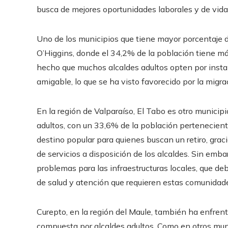
busca de mejores oportunidades laborales y de vida
Uno de los municipios que tiene mayor porcentaje d
O’Higgins, donde el 34,2% de la población tiene más
hecho que muchos alcaldes adultos opten por instal
amigable, lo que se ha visto favorecido por la migr
En la región de Valparaíso, El Tabo es otro municip
adultos, con un 33,6% de la población pertenecient
destino popular para quienes buscan un retiro, graci
de servicios a disposición de los alcaldes. Sin emb
problemas para las infraestructuras locales, que d
de salud y atención que requieren estas comunidad
Curepto, en la región del Maule, también ha enfre
compuesta por alcaldes adultos. Como en otros munic