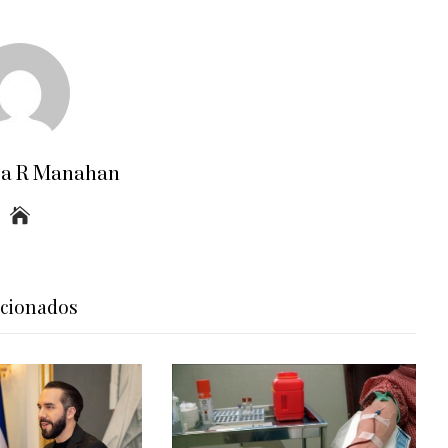
ra R Manahan
acionados