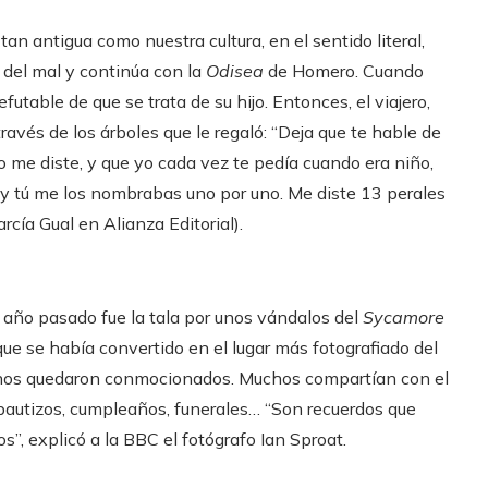
an antigua como nuestra cultura, en el sentido literal,
 del mal y continúa con la
Odisea
de Homero. Cuando
futable de que se trata de su hijo. Entonces, el viajero,
través de los árboles que le regaló: “Deja que te hable de
o me diste, y que yo cada vez te pedía cuando era niño,
y tú me los nombrabas uno por uno. Me diste 13 perales
cía Gual en Alianza Editorial).
l año pasado fue la tala por unos vándalos del
Sycamore
ue se había convertido en el lugar más fotografiado del
ecinos quedaron conmocionados. Muchos compartían con el
bautizos, cumpleaños, funerales… “Son recuerdos que
”, explicó a la BBC el fotógrafo Ian Sproat.