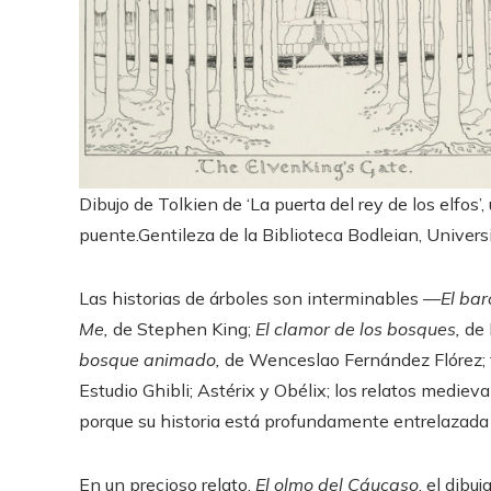
Dibujo de Tolkien de ‘La puerta del rey de los elfos’
puente.
Gentileza de la Biblioteca Bodleian, Univer
Las historias de árboles son interminables —
El ba
Me,
de Stephen King;
El clamor de los bosques,
de 
bosque animado
,
de Wenceslao Fernández Flórez; to
Estudio Ghibli; Astérix y Obélix; los relatos medi
porque su historia está profundamente entrelazada
En un precioso relato,
El olmo del Cáucaso
, el dibu