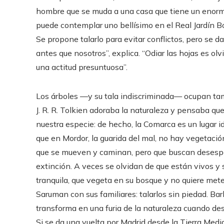
hombre que se muda a una casa que tiene un enorm
puede contemplar uno bellísimo en el Real Jardín B
Se propone talarlo para evitar conflictos, pero se d
antes que nosotros”, explica. “Odiar las hojas es ol
una actitud presuntuosa”.
Los árboles —y su tala indiscriminada— ocupan ta
J. R. R. Tolkien adoraba la naturaleza y pensaba que
nuestra especie: de hecho, la Comarca es un lugar id
que en Mordor, la guarida del mal, no hay vegetació
que se mueven y caminan, pero que buscan deses
extinción. A veces se olvidan de que están vivos 
tranquila, que vegeta en su bosque y no quiere mete
Saruman con sus familiares: talarlos sin piedad. Ba
transforma en una furia de la naturaleza cuando d
Si se da una vuelta por Madrid desde la Tierra Medi