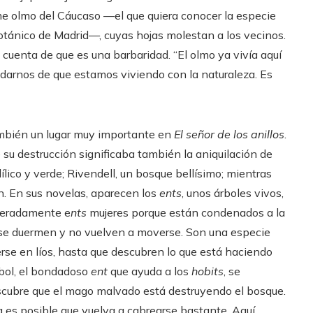
e olmo del Cáucaso —el que quiera conocer la especie
otánico de Madrid—, cuyas hojas molestan a los vecinos.
a cuenta de que es una barbaridad. “El olmo ya vivía aquí
vidarnos de que estamos viviendo con la naturaleza. Es
mbién un lugar muy importante en
El señor de los anillos
.
 su destrucción significaba también la aniquilación de
ílico y verde; Rivendell, un bosque bellísimo; mientras
n. En sus novelas, aparecen los
ents
, unos árboles vivos,
peradamente e
nts
mujeres porque están condenados a la
y se duermen y no vuelven a moverse. Son una especie
rse en líos, hasta que descubren lo que está haciendo
rbol, el bondadoso
ent
que ayuda a los
hobits
, se
escubre que el mago malvado está destruyendo el bosque.
a es posible que vuelva a cabrearse bastante. Aquí