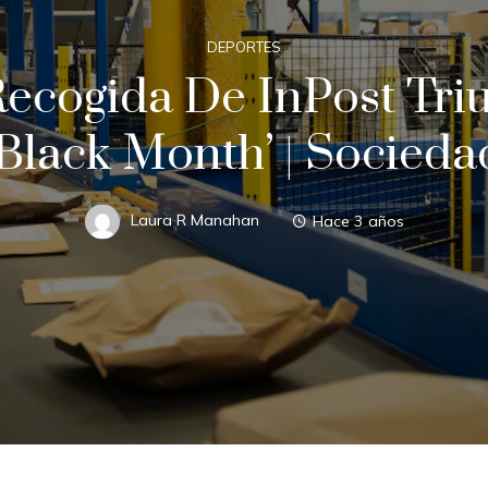
DEPORTES
ecogida De InPost Tri
‘Black Month’ | Socieda
Laura R Manahan
Hace 3 años