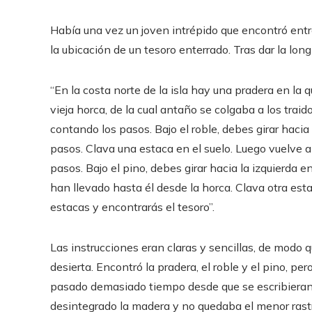
Había una vez un joven intrépido que encontró ent
la ubicación de un tesoro enterrado. Tras dar la longi
“En la costa norte de la isla hay una pradera en la 
vieja horca, de la cual antaño se colgaba a los traid
contando los pasos. Bajo el roble, debes girar haci
pasos. Clava una estaca en el suelo. Luego vuelve a 
pasos. Bajo el pino, debes girar hacia la izquierda
han llevado hasta él desde la horca. Clava otra est
estacas y encontrarás el tesoro”.
Las instrucciones eran claras y sencillas, de modo q
desierta. Encontró la pradera, el roble y el pino, p
pasado demasiado tiempo desde que se escribieran las
desintegrado la madera y no quedaba el menor rastr