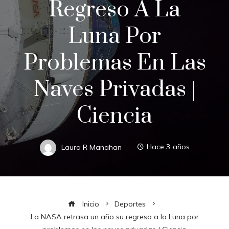
Regreso A La
Luna Por
Problemas En Las
Naves Privadas |
Ciencia
Laura R Manahan
Hace 3 años
Inicio
Deportes
La NASA retrasa un año su regreso a la Luna por