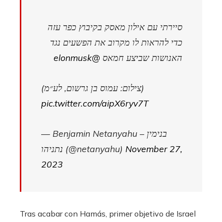
סיירתי עם אילון מאסק בקיבוץ כפר עזה
כדי להראות לו מקרוב את הפשעים נגד
@elonmusk
האנושות שביצע חמאס
(צילום: עמוס בן גרשום, לע״מ)
pic.twitter.com/aipX6ryv7T
— Benjamin Netanyahu – בנימין
נתניהו (@netanyahu)
November 27,
2023
Tras acabar con Hamás, primer objetivo de Israel