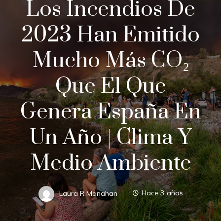
Los Incendios De
2023 Han Emitido
Mucho Más CO₂
Que El Que
Genera España En
Un Año | Clima Y
Medio Ambiente
Laura R Manahan
Hace 3 años