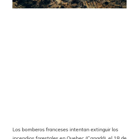
Los bomberos franceses intentan extinguir los
incendios forestales en Quebec (Canadá), el 18 de