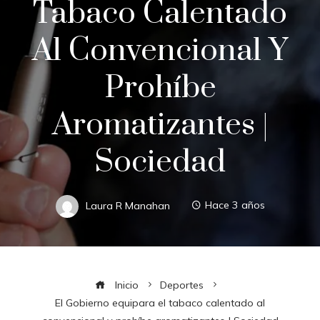
Tabaco Calentado
Al Convencional Y
Prohíbe
Aromatizantes |
Sociedad
Laura R Manahan
Hace 3 años
Inicio
Deportes
El Gobierno equipara el tabaco calentado al