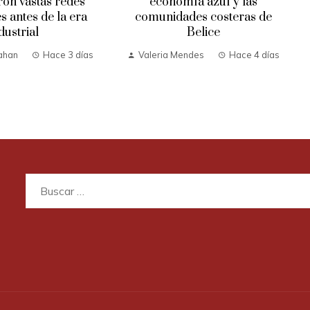
on vastas redes
economía azul y las
s antes de la era
comunidades costeras de
dustrial
Belice
ahan
Hace 3 días
Valeria Mendes
Hace 4 días
Buscar: