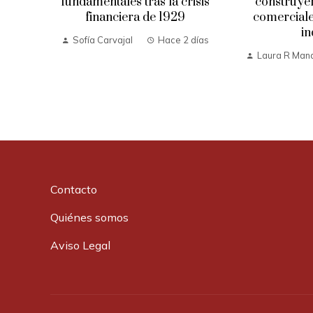
fundamentales tras la crisis
construyer
financiera de 1929
comerciale
in
Sofía Carvajal
Hace 2 días
Laura R Man
Contacto
Quiénes somos
Aviso Legal