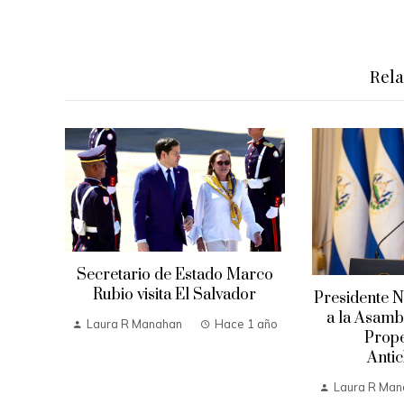
Rel
Secretario de Estado Marco
Rubio visita El Salvador
Presidente N
a la Asambl
Laura R Manahan
Hace 1 año
Prope
Antic
Laura R Man