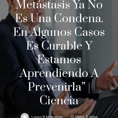
Metástasis Ya No
Es Una Condena.
En Algunos Casos
Es Curable Y
Estamos
Aprendiendo A
Prevenirla” |
Ciencia
Laura R Manahan
Hace 3 años