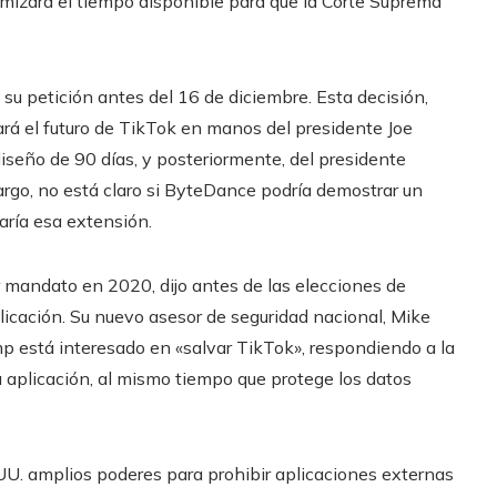
mizará el tiempo disponible para que la Corte Suprema
e su petición antes del 16 de diciembre. Esta decisión,
ará el futuro de TikTok en manos del presidente Joe
 diseño de 90 días, y posteriormente, del presidente
argo, no está claro si ByteDance podría demostrar un
caría esa extensión.
r mandato en 2020, dijo antes de las elecciones de
licación. Su nuevo asesor de seguridad nacional, Mike
 está interesado en «salvar TikTok», respondiendo a la
 aplicación, al mismo tiempo que protege los datos
 UU. amplios poderes para prohibir aplicaciones externas