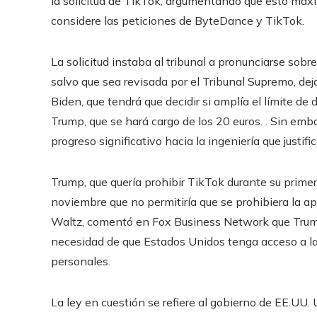
la solicitud de TikTok, argumentando que esto maxi
considere las peticiones de ByteDance y TikTok.
La solicitud instaba al tribunal a pronunciarse sobr
salvo que sea revisada por el Tribunal Supremo, dej
Biden, que tendrá que decidir si amplía el límite de
Trump, que se hará cargo de los 20 euros. . Sin emb
progreso significativo hacia la ingeniería que justifi
Trump, que quería prohibir TikTok durante su prime
noviembre que no permitiría que se prohibiera la ap
Waltz, comentó en Fox Business Network que Trump
necesidad de que Estados Unidos tenga acceso a la
personales.
La ley en cuestión se refiere al gobierno de EE.UU.