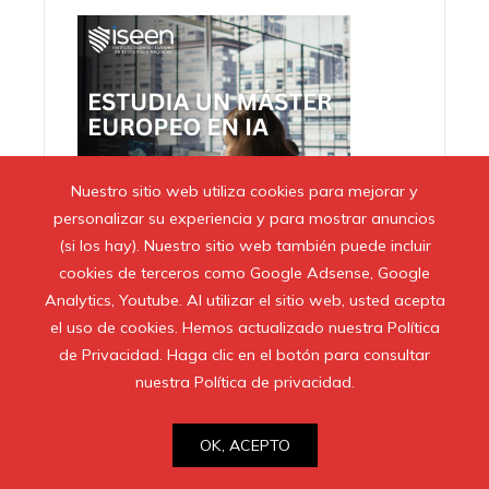
Nuestro sitio web utiliza cookies para mejorar y
personalizar su experiencia y para mostrar anuncios
(si los hay). Nuestro sitio web también puede incluir
cookies de terceros como Google Adsense, Google
Analytics, Youtube. Al utilizar el sitio web, usted acepta
el uso de cookies. Hemos actualizado nuestra Política
de Privacidad. Haga clic en el botón para consultar
nuestra Política de privacidad.
Noticias
OK, ACEPTO