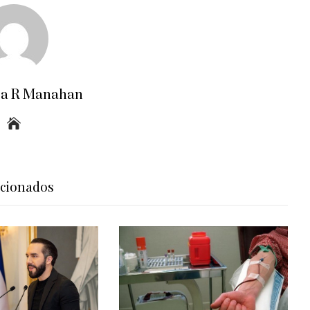
ra R Manahan
acionados