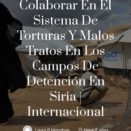
Colaborar En El
Sistema De
Torturas Y Malos
Tratos En Los
Campos De
Detención En
Siria |
Internacional
Laura R Manahan
Hace 2 años