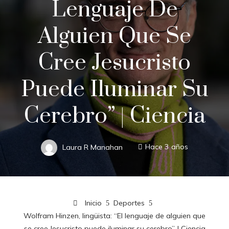
Lenguaje De
Alguien Que Se
Cree Jesucristo
Puede Iluminar Su
Cerebro” | Ciencia
Laura R Manahan
Hace 3 años
Inicio
Deportes
Wolfram Hinzen, lingüista: “El lenguaje de alguien que
se cree Jesucristo puede iluminar su cerebro” | Ciencia