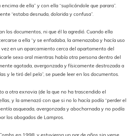
encima de ella” y con ella “suplicándole que parara”.
ente “estaba desnuda, dolorida y confusa”.
an los documentos, ni que él la agredió. Cuando ella
cercarse a ella “y se enfadaba, la amenazaba y hacía uso
Una vez en un aparcamiento cerca del apartamento del
ticarle sexo oral mientras había otra persona dentro del
mente agotada, avergonzada y físicamente destrozada a
s y le tiró del pelo”, se puede leer en los documentos.
to a otra exnovia (de la que no ha trascendido el
llas, y la amenazó con que si no lo hacía podía “perder el
se sentía asqueada, avergonzada y abochornada y no podía
 por los abogados de Lampros.
n Combs en 1998, y estuvieron un par de años sin verse,