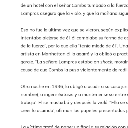
de un hotel con el señor Combs tumbado a la fuerza 
Lampros asegura que la violó, y que la mañana sigui
Esa no fue la última vez que se vieron, según explic
intentaba alejarse de él, él cambiaba su forma de a
de la fuerza”, por lo que ella “tenía miedo de él”. 
artista en Manhattan él la agarró y la obligó a prac
garaje. “La señora Lampros estaba en
shock
, moral
causa de que Combs la puso violentamente de rodilla
Otra noche en 1996, la obligó a acudir a su casa jun
nombre), a ingerir éxtasis y a mantener sexo entre e
trabajo”. Él se masturbó y después la violó. “Ella 
creer lo ocurrido”, afirman los papeles presentados
La víctima trató de poner un final a su relación co