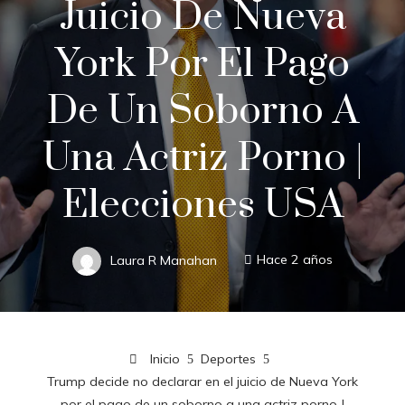
Juicio De Nueva
York Por El Pago
De Un Soborno A
Una Actriz Porno |
Elecciones USA
Laura R Manahan
Hace 2 años
Inicio
Deportes
Trump decide no declarar en el juicio de Nueva York
por el pago de un soborno a una actriz porno |