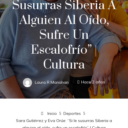
Susurras Siberia A
Alguien Al Oído,
Sufre Un
Escalofrío” |
Cultura
Laura R Manahan
Hace 2 años
Inicio
Deportes
Sara Gutiérrez y Eva Orúe: “Si le susurras Siberia a
alguien al oído, sufre un escalofrío” | Cultura