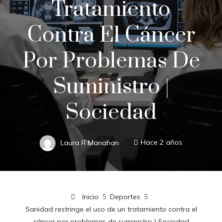
Tratamiento
Contra El Cáncer
Por Problemas De
Suministro |
Sociedad
Laura R Manahan
Hace 2 años
Inicio
Deportes
Sanidad restringe el uso de un tratamiento contra el
cáncer por problemas de suministro | Sociedad