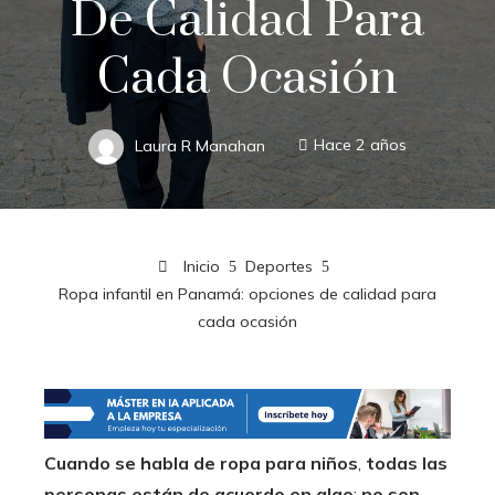
De Calidad Para
Cada Ocasión
Laura R Manahan
Hace 2 años
Inicio
Deportes
Ropa infantil en Panamá: opciones de calidad para
cada ocasión
Cuando se habla de ropa para niños
,
todas las
personas están de acuerdo en algo
:
no son