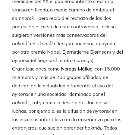
mediados del XX el gobierno intentó crear una
lengua unificada, a medio camino de ambas, el
s
amnorsk…
pero recibió el rechazo de las dos
partes. En el curso de esta controversia, incluso
surgieron versiones más conservadoras del
bokmål
(el
riksmål
o
lengua nacional,
apoyada
por otro premio Nobel, Bjørnstjerne Bjørnson) y del
nynorsk
(el
høgnorsk
, o
alto noruego
).
Organizaciones como
Noregs Mållag
, con 15.000
miembros y más de 200 grupos afiliados, se
dedican en la actualidad a fomentar el uso del
nynorsk
en una sociedad “dominada por el
bokmål
”, tal y como la describen. Una de sus
luchas, por ejemplo, es la difusión de
nynorsk
en
las escuelas infantiles o en la enseñanza para los
extranjeros, que suelen aprender
bokmål.
Todos