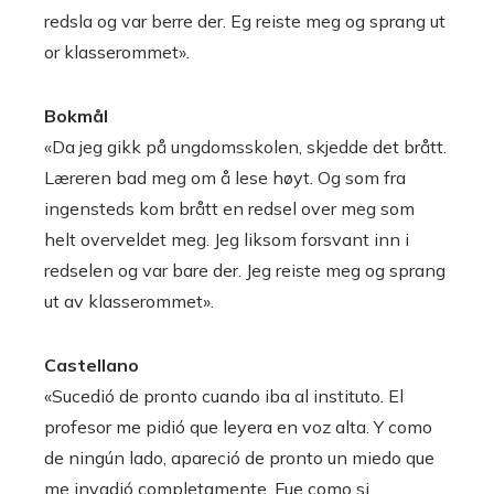
redsla og var berre der. Eg reiste meg og sprang ut
or klasserommet».
Bokmål
«Da jeg gikk på ungdomsskolen, skjedde det brått.
Læreren bad meg om å lese høyt. Og som fra
ingensteds kom brått en redsel over meg som
helt overveldet meg. Jeg liksom forsvant inn i
redselen og var bare der. Jeg reiste meg og sprang
ut av klasserommet».
Castellano
«Sucedió de pronto cuando iba al instituto. El
profesor me pidió que leyera en voz alta. Y como
de ningún lado, apareció de pronto un miedo que
me invadió completamente. Fue como si