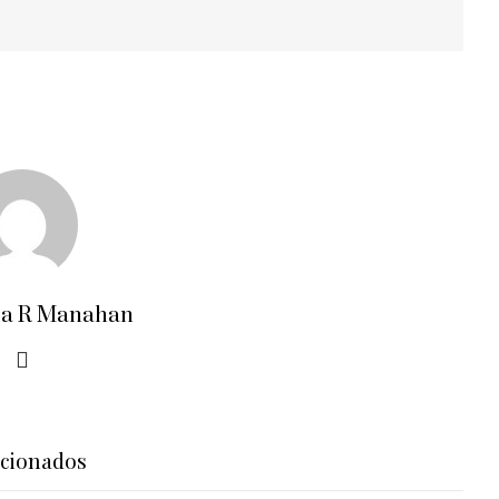
ra R Manahan
acionados