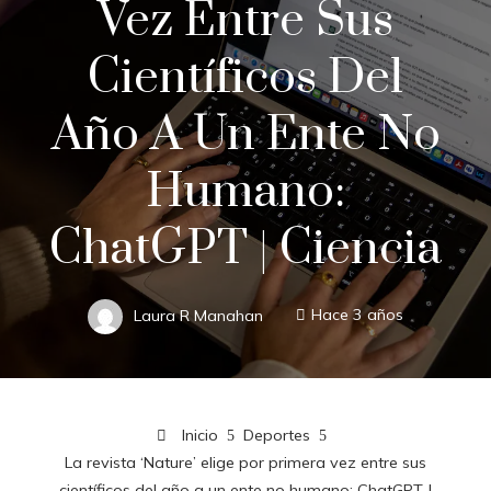
Vez Entre Sus
Científicos Del
Año A Un Ente No
Humano:
ChatGPT | Ciencia
Laura R Manahan
Hace 3 años
Inicio
Deportes
La revista ‘Nature’ elige por primera vez entre sus
científicos del año a un ente no humano: ChatGPT |