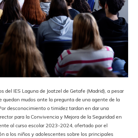
os del IES Laguna de Joatzel de Getafe (Madrid), a pesar
 Se quedan mudos ante la pregunta de una agente de la
. Por desconocimiento o timidez tardan en dar una
irector para la Convivencia y Mejora de la Seguridad en
ente al curso escolar 2023-2024, ofertado por el
ción a los niños y adolescentes sobre los principales