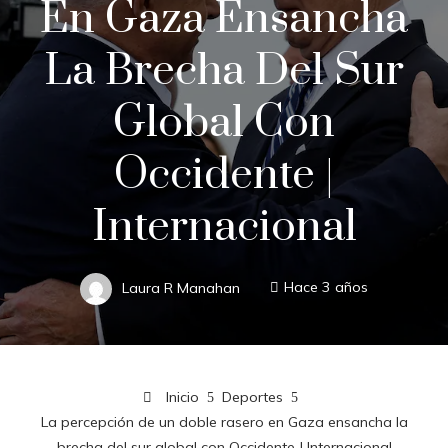
En Gaza Ensancha
La Brecha Del Sur
Global Con
Occidente |
Internacional
Laura R Manahan
Hace 3 años
Inicio
Deportes
La percepción de un doble rasero en Gaza ensancha la
brecha del sur global con Occidente | Internacional