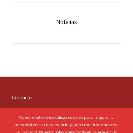
Noticias
Contacto
Quiénes somos
Nuestro sitio web utiliza cookies para mejorar y
Aviso Legal
personalizar su experiencia y para mostrar anuncios
(si los hay). Nuestro sitio web también puede incluir