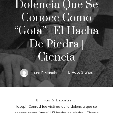
Dolencia Que Se
Conoce Como
“gota” | El Hacha
De Piedra |
Ciencia
Laura R Manahan
Hace 3 años
Inicio
Deportes
Joseph Conrad fue víctima de la dolencia que se
conoce como “gota” | El hacha de piedra | Ciencia