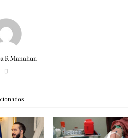
ra R Manahan
acionados