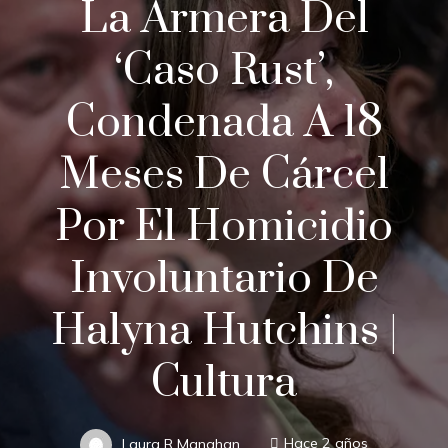
La Armera Del
‘caso Rust’,
Condenada A 18
Meses De Cárcel
Por El Homicidio
Involuntario De
Halyna Hutchins |
Cultura
Laura R Manahan
Hace 2 años