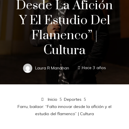
Desde La Afición
Y El Estudio Del
Flamenco” |
Cultura
Laura R Manahan
Hace 3 años
Inicio
Deportes
Farru, bailaor: “Falta innovar desde la afición y el
estudio del flamenco” | Cultura