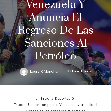
Venezuela Y
Anuncia El
Regreso De Las
Sanciones Al
Petróleo
Laura R Manahan
Hace 3 años
Inicio
Deportes
Estados Unidos rompe con Venezuela y anuncia el
regreso de las sanciones al petróleo