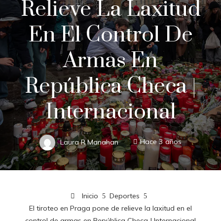
Relieve La Laxitud
En El Control De
Armas En
República Checa |
Internacional
Laura R Manahan
Hace 3 años
Inicio
Deportes
El tiroteo en Praga pone de relieve la laxitud en el
control de armas en República Checa | Internacional