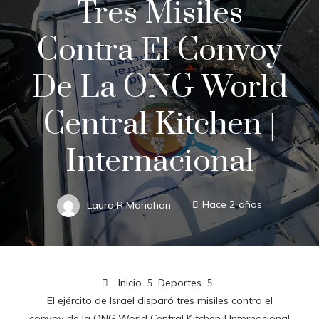
Tres Misiles
Contra El Convoy
De La ONG World
Central Kitchen |
Internacional
Laura R Manahan
Hace 2 años
Inicio
Deportes
El ejército de Israel disparó tres misiles contra el
convoy de la ONG World Central Kitchen | Internacional