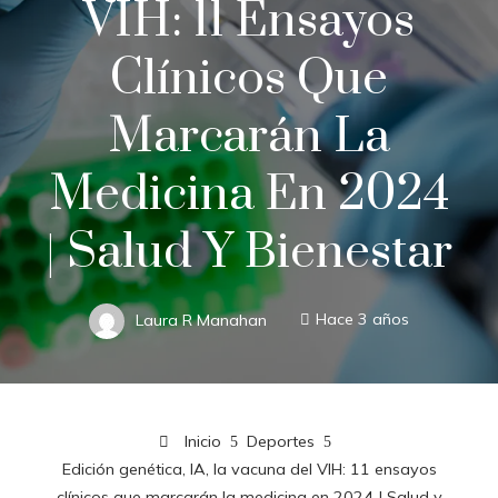
VIH: 11 Ensayos
Clínicos Que
Marcarán La
Medicina En 2024
| Salud Y Bienestar
Laura R Manahan
Hace 3 años
Inicio
Deportes
Edición genética, IA, la vacuna del VIH: 11 ensayos
clínicos que marcarán la medicina en 2024 | Salud y