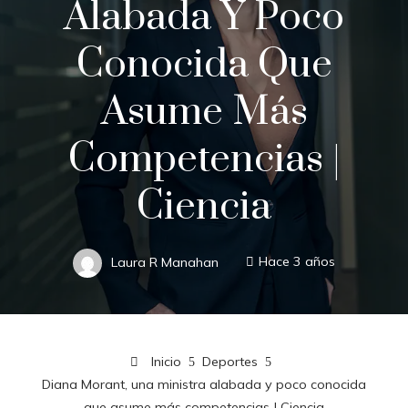
Alabada Y Poco
Conocida Que
Asume Más
Competencias |
Ciencia
Laura R Manahan
Hace 3 años
Inicio
Deportes
Diana Morant, una ministra alabada y poco conocida
que asume más competencias | Ciencia