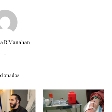
ra R Manahan
acionados