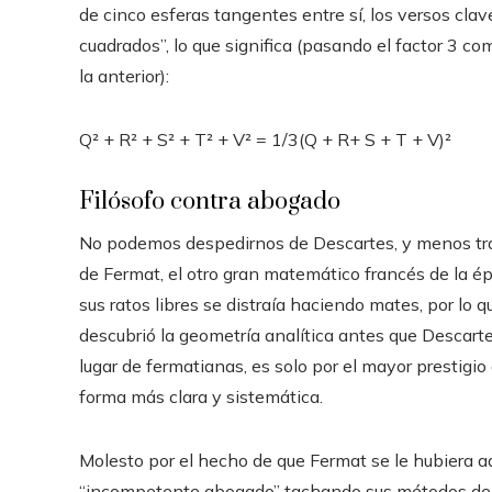
de cinco esferas tangentes entre sí, los versos clav
cuadrados”, lo que significa (pasando el factor 3 co
la anterior):
Q² + R² + S² + T² + V² = 1/3(Q + R+ S + T + V)²
Filósofo contra abogado
No podemos despedirnos de Descartes, y menos tras
de Fermat, el otro gran matemático francés de la ép
sus ratos libres se distraía haciendo mates, por lo q
descubrió la geometría analítica antes que Descart
lugar de fermatianas, es solo por el mayor prestigi
forma más clara y sistemática.
Molesto por el hecho de que Fermat se le hubiera a
“incompetente abogado” tachando sus métodos de p