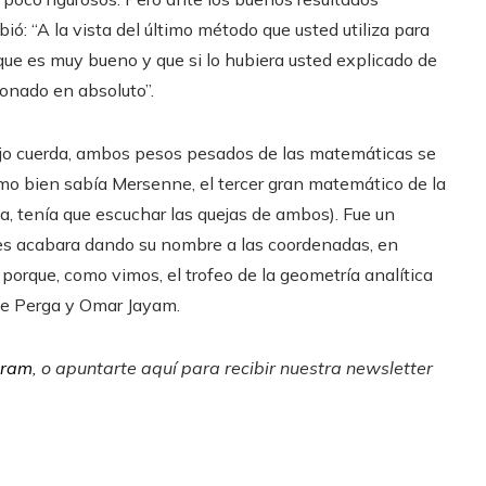
ió: “A la vista del último método que usted utiliza para
 que es muy bueno y que si lo hubiera usted explicado de
ionado en absoluto”.
jo cuerda, ambos pesos pesados de las matemáticas se
omo bien sabía Mersenne, el tercer gran matemático de la
da, tenía que escuchar las quejas de ambos). Fue un
es acabara dando su nombre a las coordenadas, en
 porque, como vimos, el trofeo de la geometría analítica
de Perga y Omar Jayam.
gram
, o apuntarte aquí para recibir
nuestra newsletter