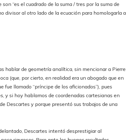
e son “es el cuadrado de la suma / tres por la suma de
mo divisor al otro lado de la ecuación para homologarla a
 hablar de geometría analítica, sin mencionar a Pierre
oca (que, por cierto, en realidad era un abogado que en
ue fue llamado “príncipe de los aficionados”), pues
es, y si hoy hablamos de coordenadas cartesianas en
o de Descartes y porque presentó sus trabajos de una
delantado, Descartes intentó desprestigiar al
oco rigurosos. Pero ante los buenos resultados