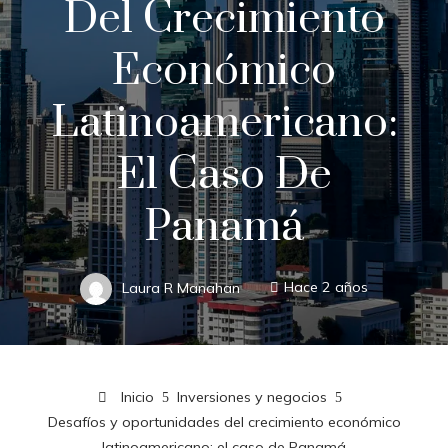
Del Crecimiento
Económico
Latinoamericano:
El Caso De
Panamá
Laura R Manahan
Hace 2 años
Inicio
Inversiones y negocios
Desafíos y oportunidades del crecimiento económico
latinoamericano: el caso de Panamá