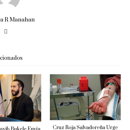
ra R Manahan
acionados
Cruz Roja Salvadoreña Urge
ayib Bukele Envía