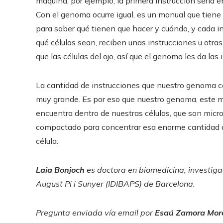
máquina, por ejemplo, la primera instrucción sería 
Con el genoma ocurre igual, es un manual que tiene 
para saber qué tienen que hacer y cuándo, y cada i
qué células sean, reciben unas instrucciones u otra
que las células del ojo, así que el genoma les da las
La cantidad de instrucciones que nuestro genoma cod
muy grande. Es por eso que nuestro genoma, este m
encuentra dentro de nuestras células, que son micr
compactado para concentrar esa enorme cantidad d
célula.
Laia Bonjoch
es doctora en biomedicina, investiga
August Pi i Sunyer (IDIBAPS) de Barcelona.
Pregunta enviada vía email por
Esaú Zamora Mor