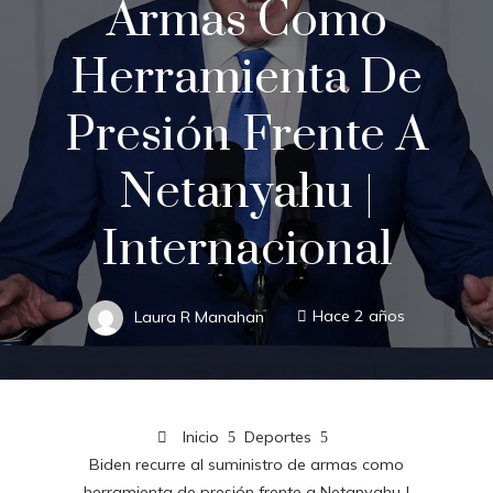
Armas Como
Herramienta De
Presión Frente A
Netanyahu |
Internacional
Laura R Manahan
Hace 2 años
Inicio
Deportes
Biden recurre al suministro de armas como
herramienta de presión frente a Netanyahu |