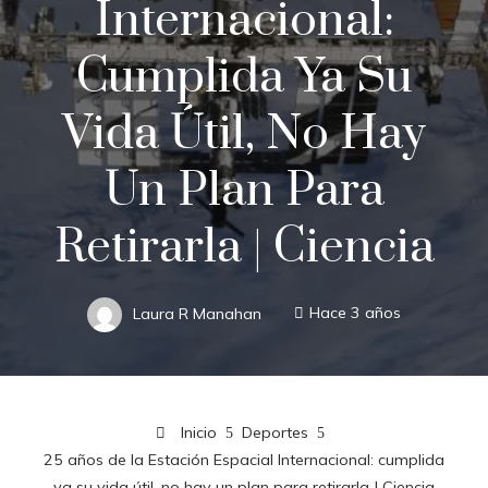
Internacional:
Cumplida Ya Su
Vida Útil, No Hay
Un Plan Para
Retirarla | Ciencia
Laura R Manahan
Hace 3 años
Inicio
Deportes
25 años de la Estación Espacial Internacional: cumplida
ya su vida útil, no hay un plan para retirarla | Ciencia