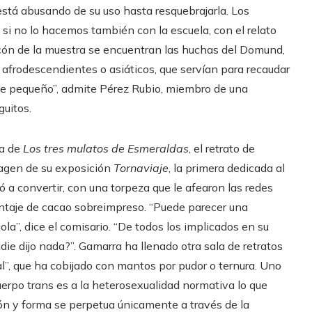
tá abusando de su uso hasta resquebrajarla. Los
si no lo hacemos también con la escuela, con el relato
ncón de la muestra se encuentran las huchas del Domund,
afrodescendientes o asiáticos, que servían para recaudar
 de pequeño”, admite Pérez Rubio, miembro de una
uitos.
ra de
Los tres mulatos de Esmeraldas
, el retrato de
agen de su exposición
Tornaviaje
, la primera dedicada al
gó a convertir, con una torpeza que le afearon las redes
centaje de cacao sobreimpreso. “Puede parecer una
a”, dice el comisario. “De todos los implicados en su
nadie dijo nada?”. Gamarra ha llenado otra sala de retratos
al”, que ha cobijado con mantos por pudor o ternura. Uno
cuerpo trans es a la heterosexualidad normativa lo que
ón y forma se perpetua únicamente a través de la