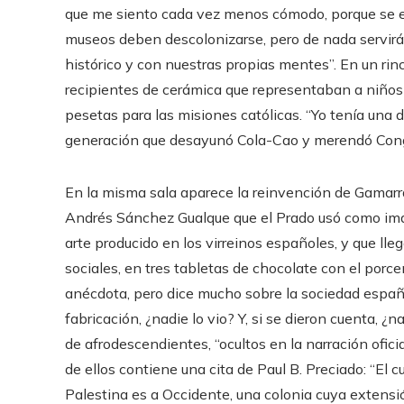
que me siento cada vez menos cómodo, porque se es
museos deben descolonizarse, pero de nada servirá 
histórico y con nuestras propias mentes”. En un ri
recipientes de cerámica que representaban a niños 
pesetas para las misiones católicas. “Yo tenía una
generación que desayunó Cola-Cao y merendó Cong
En la misma sala aparece la reinvención de Gamar
Andrés Sánchez Gualque que el Prado usó como im
arte producido en los virreinos españoles, y que lle
sociales, en tres tabletas de chocolate con el por
anécdota, pero dice mucho sobre la sociedad español
fabricación, ¿nadie lo vio? Y, si se dieron cuenta, ¿
de afrodescendientes, “ocultos en la narración ofici
de ellos contiene una cita de Paul B. Preciado: “El 
Palestina es a Occidente, una colonia cuya extensi