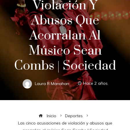
Violación Y
Abusos Que
Acorralan Al
Músico Sean
Combs | Sociedad
Laura R Manahan
Hace 2 años
Inicio
Deportes
Las cinco acusaciones de violación y abusos que