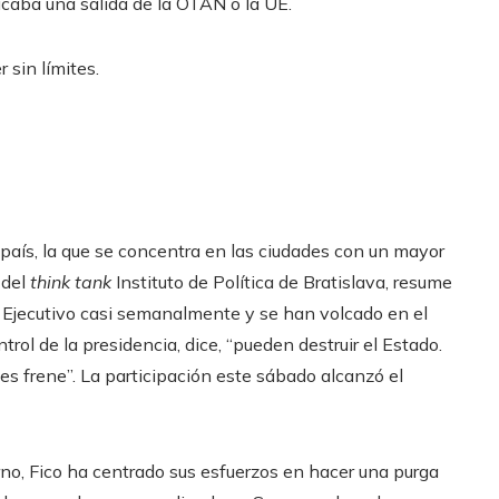
icaba una salida de la OTAN o la UE.
 sin límites.
l país, la que se concentra en las ciudades con un mayor
 del
think tank
Instituto de Política de Bratislava, resume
el Ejecutivo casi semanalmente y se han volcado en el
rol de la presidencia, dice, “pueden destruir el Estado.
es frene”. La participación este sábado alcanzó el
no, Fico ha centrado sus esfuerzos en hacer una purga