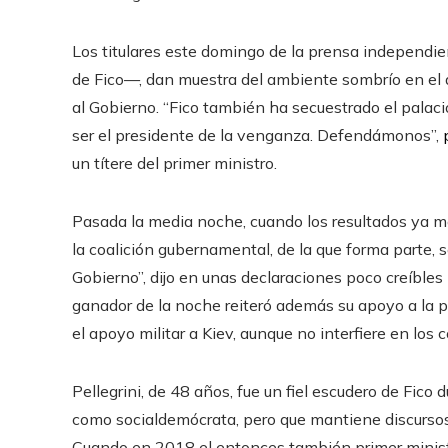
Los titulares este domingo de la prensa independie
de Fico—, dan muestra del ambiente sombrío en el
al Gobierno. “Fico también ha secuestrado el palaci
ser el presidente de la venganza. Defendámonos”,
un títere del primer ministro.
Pasada la media noche, cuando los resultados ya mos
la coalición gubernamental, de la que forma parte, 
Gobierno”, dijo en unas declaraciones poco creíbles 
ganador de la noche reiteró además su apoyo a la po
el apoyo militar a Kiev, aunque no interfiere en los 
Pellegrini, de 48 años, fue un fiel escudero de Fico
como socialdemócrata, pero que mantiene discursos
Cuando en 2018 el entonces también primer ministro