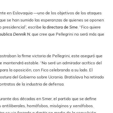
nte en Eslovaquia —uno de los objetivos de los ataques
 que se han sumido las esperanzas de quienes se oponen
o presidencial”, escribe
la directora de
Sme
. “Fico quiere
publica
Denník N
, que cree que Pellegrini no será más que
traban la firme victoria de Pellegrini, este aseguró que
se mantendrá estable. “No seré un admirador acrítico del
para la oposición, con Fico celebrando a su lado. El
stura del Gobierno sobre Ucrania. Bratislava ha retirado
contratos de la industria de defensa.
 durante dos décadas en Smer, el partido que se define
 antiliberales, homófobos, misóginos y xenófobos.
 se vio forzado a dimitir en medio de la convulsión