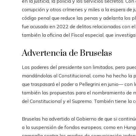
en la justicia, la policía y los servicios secretos.
corrupción y otros crímenes y miles a la espera de j
código penal que reduce las penas y adelanta los pl
fue acusado en 2022 de delitos relacionados con el
también la oficina del Fiscal especial, que investiga
Advertencia de Bruselas
Los poderes del presidente son limitados, pero pue
mandándolas al Constitucional, como ha hecho la 
que traspasará el poder a Pellegrini en junio— con l
también las propuestas para el nombramiento de mini
del Constitucional y el Supremo. También tiene la 
Bruselas ha advertido al Gobierno de que si contin
a la suspensión de fondos europeos, como en Hung
campaña contra los medios de comunicación indepen