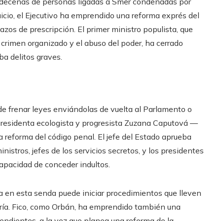
 Con decenas de personas ligadas a Smer condenadas por
uicio, el Ejecutivo ha emprendido una reforma exprés del
azos de prescripción. El primer ministro populista, que
 crimen organizado y el abuso del poder, ha cerrado
ba delitos graves.
de frenar leyes enviándolas de vuelta al Parlamento o
presidenta ecologista y progresista Zuzana Caputová —
a reforma del código penal. El jefe del Estado aprueba
stros, jefes de los servicios secretos, y los presidentes
capacidad de conceder indultos.
úa en esta senda puede iniciar procedimientos que lleven
ría. Fico, como Orbán, ha emprendido también una
dientes, a la vez que planea una reforma de la