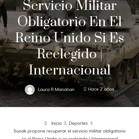
Servicio Militar
Obligatorio En El
Reino Unido Si Es
Reelegido |
Internacional
Laura R Manahan
Hace 2 años
Inicio
Deportes
Sunak propone recuperar el servicio militar obligatorio
en el Reino Unido si es reelegido | Internacional