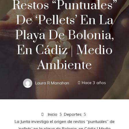
Restos “puntuales”
De ‘pellets’ En La
Playa De Bolonia,
En Cádiz | Medio
Ambiente
Laura R Manahan
Hace 3 años
Inicio
Deportes
La Junta investiga el origen de restos “puntuales” de
‘pellets’ en la playa de Bolonia, en Cádiz | Medio