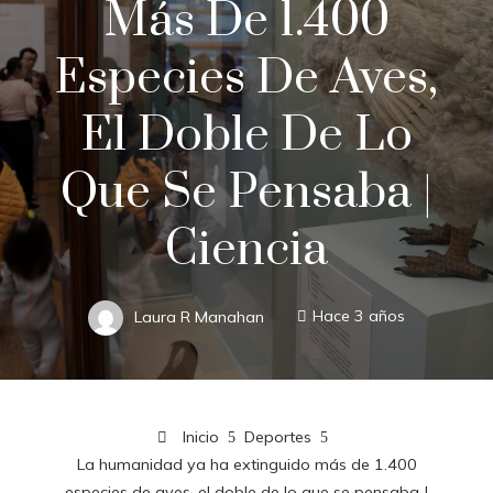
Más De 1.400
Especies De Aves,
El Doble De Lo
Que Se Pensaba |
Ciencia
Laura R Manahan
Hace 3 años
Inicio
Deportes
La humanidad ya ha extinguido más de 1.400
especies de aves, el doble de lo que se pensaba |