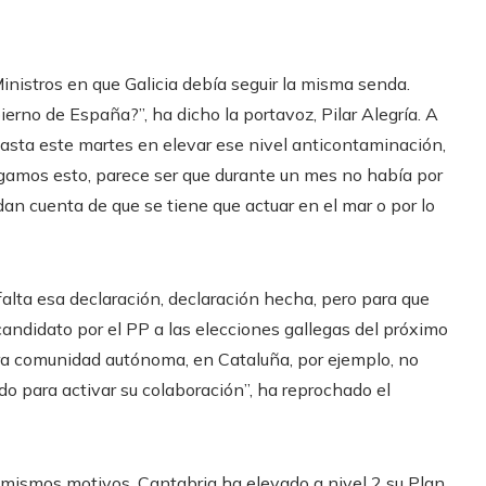
Ministros en que Galicia debía seguir la misma senda.
ierno de España?”, ha dicho la portavoz, Pilar Alegría. A
asta este martes en elevar ese nivel anticontaminación,
gamos esto, parece ser que durante un mes no había por
dan cuenta de que se tiene que actuar en el mar o por lo
 falta esa declaración, declaración hecha, pero para que
 candidato por el PP a las elecciones gallegas del próximo
otra comunidad autónoma, en Cataluña, por ejemplo, no
do para activar su colaboración”, ha reprochado el
 mismos motivos. Cantabria ha elevado a nivel 2 su Plan